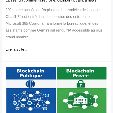
Laisser un commentaire
/
Une
,
Opinion
/
ict africa news
2024 a été l’année de l’explosion des modèles de langage :
ChatGPT est entré dans le quotidien des entreprises,
Microsoft 365 Copilot a transformé la bureautique, et des
assistants comme Gemini ont rendu l’IA accessible au plus
grand nombre.
Lire la suite »
Tout
savoir
sur
la
blockchain
publique
et