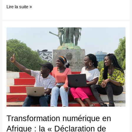
Lire la suite »
Transformation
numérique
en
Afrique :
la
«
Déclaration
de
Cotonou
»,
catalyseur
Transformation numérique en
d’un
Afrique : la « Déclaration de
marché