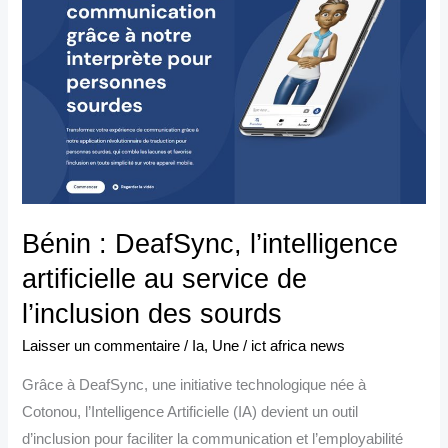
l’intelligence
artificielle
au
service
de
l’inclusion
des
sourds
Bénin : DeafSync, l’intelligence
artificielle au service de
l’inclusion des sourds
Laisser un commentaire
/
Ia
,
Une
/
ict africa news
Grâce à DeafSync, une initiative technologique née à
Cotonou, l’Intelligence Artificielle (IA) devient un outil
d’inclusion pour faciliter la communication et l’employabilité