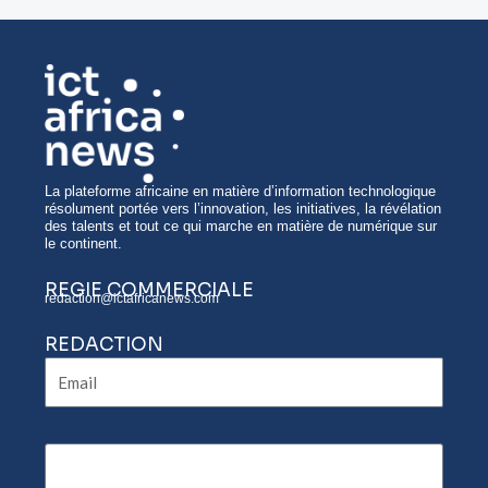
La plateforme africaine en matière d’information technologique
résolument portée vers l’innovation, les initiatives, la révélation
des talents et tout ce qui marche en matière de numérique sur
le continent.
REGIE COMMERCIALE
redaction@ictafricanews.com
REDACTION
Email