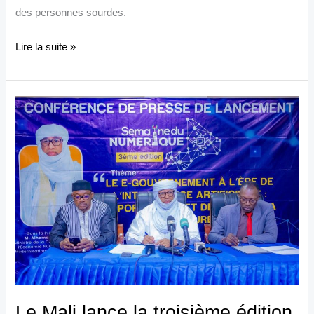
des personnes sourdes.
Lire la suite »
Le
Mali
lance
la
troisième
édition
de
la
Semaine
du
Numérique
Le Mali lance la troisième édition