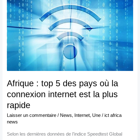
top
5
des
pays
où
la
connexion
internet
est
Afrique : top 5 des pays où la
la
connexion internet est la plus
plus
rapide
rapide
Laisser un commentaire
/
News
,
Internet
,
Une
/
ict africa
news
Selon les dernières données de l’indice Speedtest Global