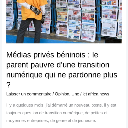
le
parent
pauvre
d’une
transition
numérique
qui
Médias privés béninois : le
ne
parent pauvre d’une transition
pardonne
plus
numérique qui ne pardonne plus
?
?
Laisser un commentaire
/
Opinion
,
Une
/
ict africa news
Il y a quelques mois, j’ai démarré un nouveau poste. Il y est
toujours question de transition numérique, de petites et
moyennes entreprises, de genre et de jeunesse.