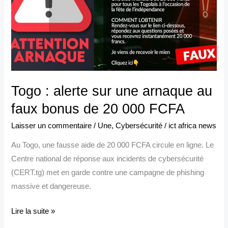
arnaque
au
faux
bonus
de
20
Togo : alerte sur une arnaque au
000
faux bonus de 20 000 FCFA
FCFA
Laisser un commentaire
/
Une
,
Cybersécurité
/
ict africa news
Au Togo, une fausse aide de 20 000 FCFA circule en ligne. Le
Centre national de réponse aux incidents de cybersécurité
(CERT.tg) met en garde contre une campagne de phishing
massive et dangereuse.
Lire la suite »