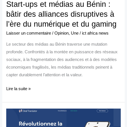
Start-ups et médias au Bénin :
à
bâtir des alliances disruptives à
l’ère
du
l’ère du numérique et du gaming
numérique
Laisser un commentaire
/
Opinion
,
Une
/
ict africa news
et
du
Le secteur des médias au Bénin traverse une mutation
gaming
profonde. Confrontés à la montée en puissance des réseaux
sociaux, à la fragmentation des audiences et à des modèles
économiques fragilisés, les médias traditionnels peinent à
capter durablement l’attention et la valeur.
Lire la suite »
Bénin :
DeafSync,