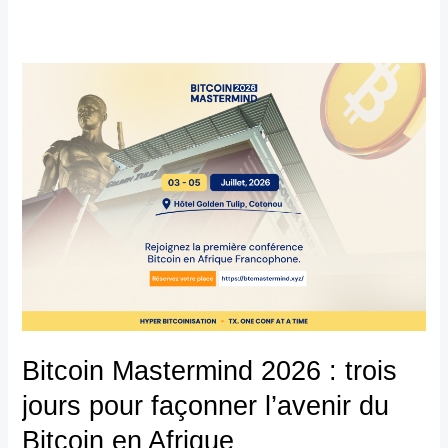
Bitcoin
Mastermind
2026
:
trois
jours
pour
façonner
l’avenir
du
Bitcoin
Bitcoin Mastermind 2026 : trois
en
jours pour façonner l’avenir du
Afrique
Bitcoin en Afrique