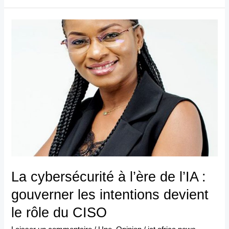
La
cybersécurité
à
l’ère
de
l’IA
:
gouverner
les
intentions
devient
La cybersécurité à l’ère de l’IA :
le
gouverner les intentions devient
rôle
du
le rôle du CISO
CISO