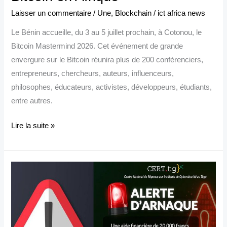
Laisser un commentaire
/
Une
,
Blockchain
/
ict africa news
Le Bénin accueille, du 3 au 5 juillet prochain, à Cotonou, le
Bitcoin Mastermind 2026. Cet événement de grande
envergure sur le Bitcoin réunira plus de 200 conférenciers,
entrepreneurs, chercheurs, auteurs, influenceurs,
philosophes, éducateurs, activistes, développeurs, étudiants,
entre autres.
Lire la suite »
Togo
:
alerte
sur
une