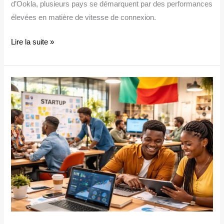
d’Ookla, plusieurs pays se démarquent par des performances
élevées en matière de vitesse de connexion.
Lire la suite »
Start-
ups
et
médias
au
Bénin
:
bâtir
des
alliances
disruptives