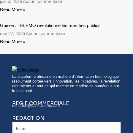
juin 9, 2026
Aucun commentaire
Read More »
Guinée : TELEMO révolutionne les marchés publics
mai 27, 2026
Aucun commentaire
Read More »
La plateforme africaine en matière d’information technologique
résolument portée vers l’innovation, les initiatives, la révélation
des talents et tout ce qui marche en matière de numérique sur
le continent.
REGIE COMMERCIALE
redaction@ictafricanews.com
REDACTION
Email