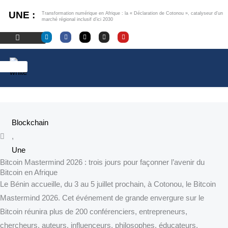
Aller
UNE :
Transformation numérique en Afrique : la « Déclaration de Cotonou », catalyseur d’un
au
marché régional inclusif d’ici 2030
contenu
L
F
X
I
Y
i
a
-
n
o
n
c
t
s
u
k
e
w
t
t
e
b
i
a
u
d
o
t
g
b
i
o
t
r
e
n
k
e
a
r
m
Blockchain
,
Une
Bitcoin Mastermind 2026 : trois jours pour façonner l’avenir du
Bitcoin en Afrique
Le Bénin accueille, du 3 au 5 juillet prochain, à Cotonou, le Bitcoin
Mastermind 2026. Cet événement de grande envergure sur le
Bitcoin réunira plus de 200 conférenciers, entrepreneurs,
chercheurs, auteurs, influenceurs, philosophes, éducateurs,