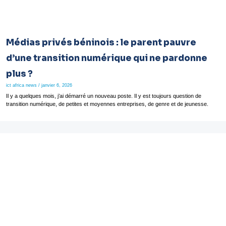
Médias privés béninois : le parent pauvre
d’une transition numérique qui ne pardonne
plus ?
ict africa news
janvier 6, 2026
Il y a quelques mois, j’ai démarré un nouveau poste. Il y est toujours question de
transition numérique, de petites et moyennes entreprises, de genre et de jeunesse.