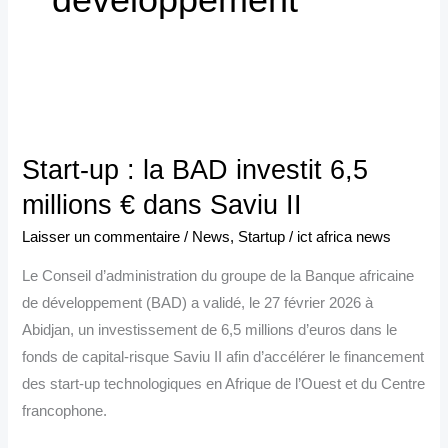
Start-
up
Start-up : la BAD investit 6,5
:
la
millions € dans Saviu II
BAD
Laisser un commentaire
/
News
,
Startup
/
ict africa news
investit
Le Conseil d’administration du groupe de la Banque africaine
6,5
de développement (BAD) a validé, le 27 février 2026 à
millions
Abidjan, un investissement de 6,5 millions d’euros dans le
€
fonds de capital-risque Saviu II afin d’accélérer le financement
dans
des start-up technologiques en Afrique de l’Ouest et du Centre
Saviu
francophone.
II