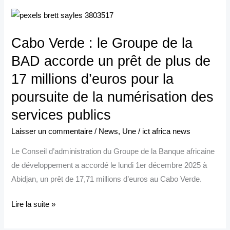
Cabo
Verde
Cabo Verde : le Groupe de la
:
le
BAD accorde un prêt de plus de
Groupe
17 millions d’euros pour la
de
poursuite de la numérisation des
la
services publics
BAD
accorde
Laisser un commentaire
/
News
,
Une
/
ict africa news
un
Le Conseil d’administration du Groupe de la Banque africaine
prêt
de développement a accordé le lundi 1er décembre 2025 à
de
Abidjan, un prêt de 17,71 millions d’euros au Cabo Verde.
plus
de
Lire la suite »
17
millions