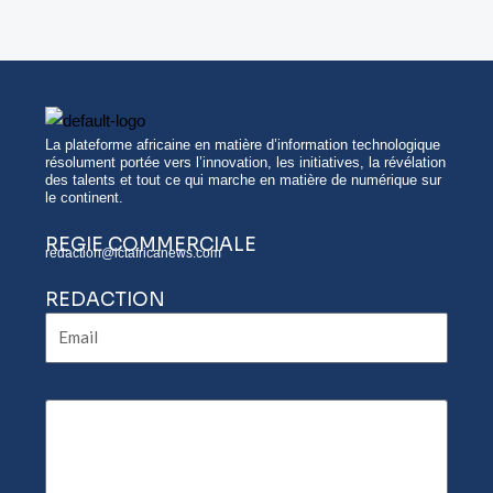
d’euros
pour
la
poursuite
de
La plateforme africaine en matière d’information technologique
la
résolument portée vers l’innovation, les initiatives, la révélation
des talents et tout ce qui marche en matière de numérique sur
numérisation
le continent.
des
REGIE COMMERCIALE
services
redaction@ictafricanews.com
publics
REDACTION
Email