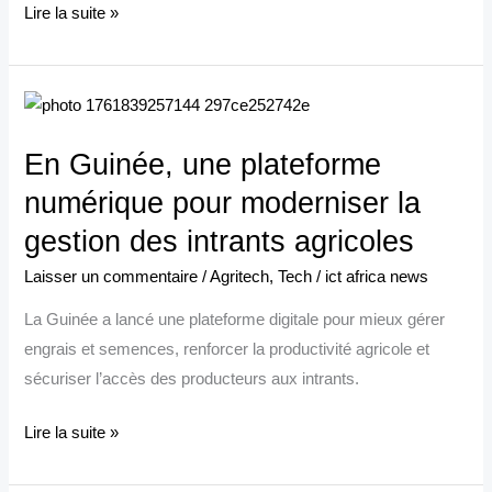
Lire la suite »
En
Guinée,
En Guinée, une plateforme
une
plateforme
numérique pour moderniser la
numérique
gestion des intrants agricoles
pour
Laisser un commentaire
/
Agritech
,
Tech
/
ict africa news
moderniser
la
La Guinée a lancé une plateforme digitale pour mieux gérer
gestion
engrais et semences, renforcer la productivité agricole et
des
sécuriser l’accès des producteurs aux intrants.
intrants
agricoles
Lire la suite »