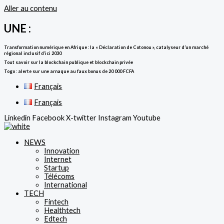
Aller au contenu
UNE :
Transformation numérique en Afrique : la « Déclaration de Cotonou », catalyseur d’un marché
régional inclusif d’ici 2030
Tout savoir sur la blockchain publique et blockchain privée
Togo : alerte sur une arnaque au faux bonus de 20 000 FCFA
Français
Français
Linkedin
Facebook
X-twitter
Instagram
Youtube
NEWS
Innovation
Internet
Startup
Télécoms
International
TECH
Fintech
Healthtech
Edtech