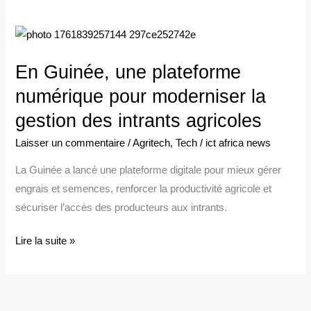
En
Guinée,
En Guinée, une plateforme
une
plateforme
numérique pour moderniser la
numérique
gestion des intrants agricoles
pour
Laisser un commentaire
/
Agritech
,
Tech
/
ict africa news
moderniser
la
La Guinée a lancé une plateforme digitale pour mieux gérer
gestion
engrais et semences, renforcer la productivité agricole et
des
sécuriser l’accès des producteurs aux intrants.
intrants
agricoles
Lire la suite »