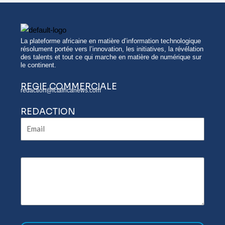
La plateforme africaine en matière d’information technologique
résolument portée vers l’innovation, les initiatives, la révélation
des talents et tout ce qui marche en matière de numérique sur
le continent.
REGIE COMMERCIALE
redaction@ictafricanews.com
REDACTION
Email