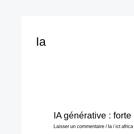
Ia
IA
générative
IA générative : forte
:
forte
Laisser un commentaire
/
Ia
/
ict afric
hausse