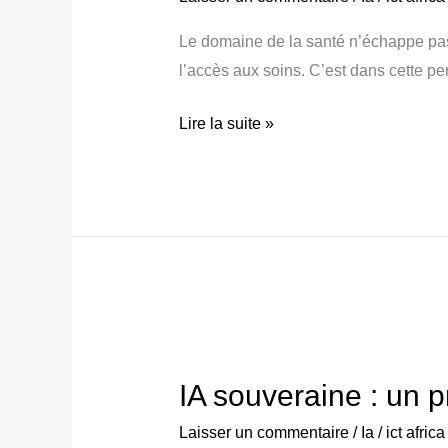
et
Le domaine de la santé n’échappe pas
la
l’accès aux soins. C’est dans cette pe
biologie
l’allient
Lire la suite »
en
faveur
de
la
santé
publique
IA
souveraine
IA souveraine : un 
:
un
Laisser un commentaire
/
Ia
/
ict afric