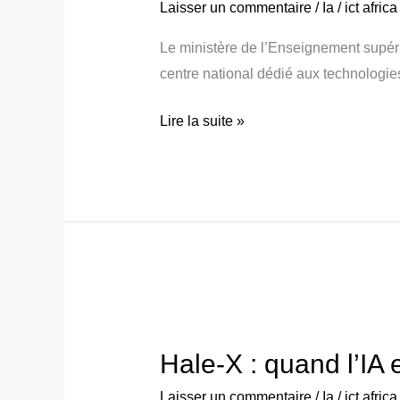
Laisser un commentaire
/
Ia
/
ict afric
centre
Le ministère de l’Enseignement supérie
d’enseignement
centre national dédié aux technologies d
virtuel
et
Lire la suite »
IA
inauguré
Hale-
X :
Hale-X : quand l’IA e
quand
l’IA
Laisser un commentaire
/
Ia
/
ict afric