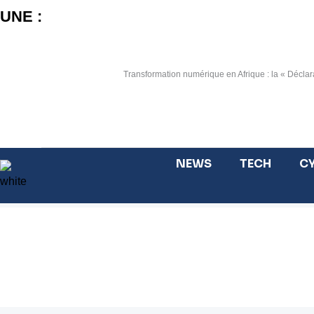
Aller
UNE :
au
contenu
Transformation numérique en Afrique : la « Déclara
NEWS
TECH
CY