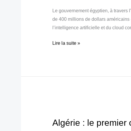
de
Le gouvernement égyptien, à travers l
dollars
de 400 millions de dollars américain
pour
l’intelligence artificielle et du cloud c
un
méga
Lire la suite »
centre
de
données
Algérie
:
Algérie : le premier
le
premier