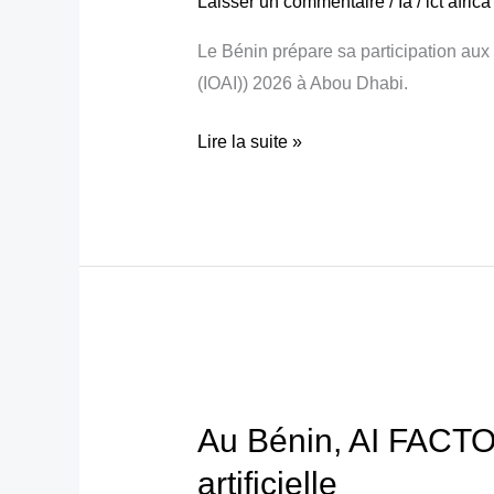
Laisser un commentaire
/
Ia
/
ict afric
Bénin
Le Bénin prépare sa participation aux O
lance
(IOAI)) 2026 à Abou Dhabi.
la
sélection
Lire la suite »
des
futurs
champions
de
l’IA
Au
Bénin,
Au Bénin, AI FACTORY
AI
FACTORY
artificielle