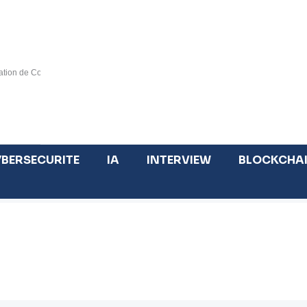
tion de Cotonou », catalyseur d’un marché régional inclusif d’ici 2030
Tout savoir sur la blockchain publique et blockcha
BERSECURITE
IA
INTERVIEW
BLOCKCHA