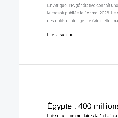
En Afrique, l’IA générative connaît u
d’utilisation
Microsoft publiée le 1er mai 2026. L
en
des outils d’Intelligence Artificielle,
Afrique
Lire la suite »
Égypte
:
Égypte : 400 millio
400
millions
Laisser un commentaire
/
Ia
/
ict afric