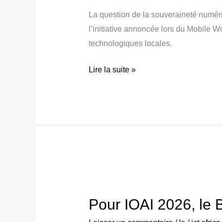
projet
La question de la souveraineté numér
majeur
l’initiative annoncée lors du Mobile 
annoncé
technologiques locales.
pour
cinq
Lire la suite »
pays
africains
Pour
IOAI
Pour IOAI 2026, le B
2026,
le