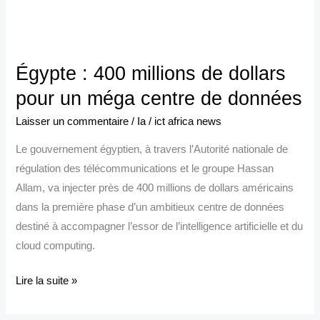
Égypte
:
Égypte : 400 millions de dollars
400
millions
pour un méga centre de données
de
Laisser un commentaire
/
Ia
/
ict africa news
dollars
Le gouvernement égyptien, à travers l’Autorité nationale de
pour
régulation des télécommunications et le groupe Hassan
un
Allam, va injecter près de 400 millions de dollars américains
méga
dans la première phase d’un ambitieux centre de données
centre
destiné à accompagner l’essor de l’intelligence artificielle et du
de
cloud computing.
données
Lire la suite »