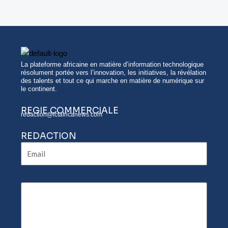
La plateforme africaine en matière d’information technologique
résolument portée vers l’innovation, les initiatives, la révélation
des talents et tout ce qui marche en matière de numérique sur
le continent.
REGIE COMMERCIALE
redaction@ictafricanews.com
REDACTION
Email