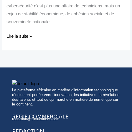
hausse
cybersécurité n’est plus une affaire de techniciens, mais un
de
enjeu de stabilité économique, de cohésion sociale et de
3
souveraineté nationale.
%
en
Lire la suite »
2025
La plateforme africaine en matière d’information technologique
résolument portée vers l’innovation, les initiatives, la révélation
des talents et tout ce qui marche en matière de numérique sur
le continent.
REGIE COMMERCIALE
redaction@ictafricanews.com
REDACTION