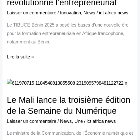
révolutionne l’entrepreneuriat
tournoi
Laisser un commentaire
/
Innovation
,
News
/
ict africa news
de
Business
Le TIBUCE Bénin 2025 a posé les bases d’une nouvelle ère
Game
pour la formation entrepreneuriale en Afrique francophone,
qui
notamment au Bénin.
révolutionne
l’entrepreneuriat
Lire la suite »
Le
Mali
Le Mali lance la troisième édition
lance
la
de la Semaine du Numérique
troisième
Laisser un commentaire
/
News
,
Une
/
ict africa news
édition
Le ministre de la Communication, de l’Économie numérique et
de