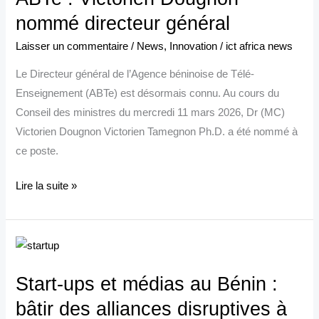
Dougnon
nommé directeur général
nommé
Laisser un commentaire
/
News
,
Innovation
/
ict africa news
directeur
Le Directeur général de l’Agence béninoise de Télé-
général
Enseignement (ABTe) est désormais connu. Au cours du
Conseil des ministres du mercredi 11 mars 2026, Dr (MC)
Victorien Dougnon Victorien Tamegnon Ph.D. a été nommé à
ce poste.
Lire la suite »
Start-
ups
Start-ups et médias au Bénin :
et
médias
bâtir des alliances disruptives à