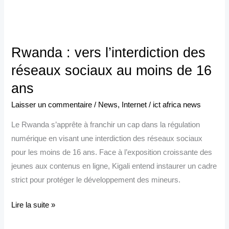
Rwanda
:
Rwanda : vers l’interdiction des
vers
l’interdiction
réseaux sociaux au moins de 16
des
ans
réseaux
Laisser un commentaire
/
News
,
Internet
/
ict africa news
sociaux
au
Le Rwanda s’apprête à franchir un cap dans la régulation
moins
numérique en visant une interdiction des réseaux sociaux
de
pour les moins de 16 ans. Face à l’exposition croissante des
16
jeunes aux contenus en ligne, Kigali entend instaurer un cadre
ans
strict pour protéger le développement des mineurs.
Lire la suite »