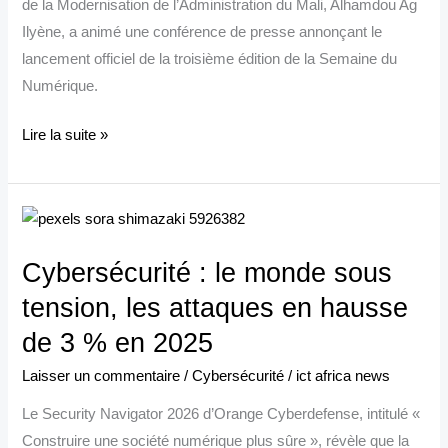
de la Modernisation de l’Administration du Mali, Alhamdou Ag
la
Ilyène, a animé une conférence de presse annonçant le
Semaine
lancement officiel de la troisième édition de la Semaine du
du
Numérique.
Numérique
Lire la suite »
Cybersécurité
:
Cybersécurité : le monde sous
le
monde
tension, les attaques en hausse
sous
de 3 % en 2025
tension,
Laisser un commentaire
/
Cybersécurité
/
ict africa news
les
attaques
Le Security Navigator 2026 d’Orange Cyberdefense, intitulé «
en
Construire une société numérique plus sûre », révèle que la