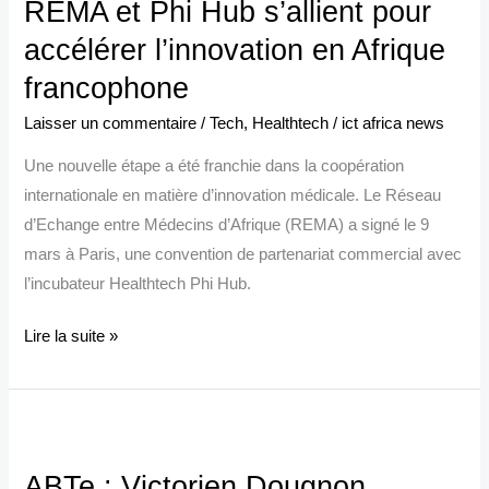
REMA et Phi Hub s’allient pour
Phi
Hub
accélérer l’innovation en Afrique
s’allient
francophone
pour
Laisser un commentaire
/
Tech
,
Healthtech
/
ict africa news
accélérer
l’innovation
Une nouvelle étape a été franchie dans la coopération
en
internationale en matière d’innovation médicale. Le Réseau
Afrique
d’Echange entre Médecins d’Afrique (REMA) a signé le 9
francophone
mars à Paris, une convention de partenariat commercial avec
l’incubateur Healthtech Phi Hub.
Lire la suite »
ABTe
:
ABTe : Victorien Dougnon
Victorien