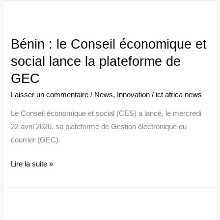
Bénin :
le
Bénin : le Conseil économique et
Conseil
économique
social lance la plateforme de
et
GEC
social
Laisser un commentaire
/
News
,
Innovation
/
ict africa news
lance
la
Le Conseil économique et social (CES) a lancé, le mercredi
plateforme
22 avril 2026, sa plateforme de Gestion électronique du
de
courrier (GEC).
GEC
Lire la suite »
Le
futur