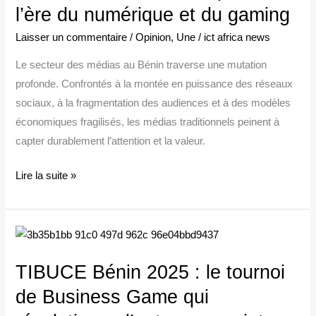
au
l’ère du numérique et du gaming
Bénin
Laisser un commentaire
/
Opinion
,
Une
/
ict africa news
:
bâtir
Le secteur des médias au Bénin traverse une mutation
des
profonde. Confrontés à la montée en puissance des réseaux
alliances
sociaux, à la fragmentation des audiences et à des modèles
disruptives
économiques fragilisés, les médias traditionnels peinent à
à
capter durablement l’attention et la valeur.
l’ère
du
Lire la suite »
numérique
et
du
TIBUCE
gaming
Bénin
TIBUCE Bénin 2025 : le tournoi
2025
:
de Business Game qui
le