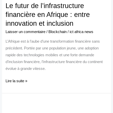
Le futur de l’infrastructure
de
l’infrastructure
financière en Afrique : entre
financière
innovation et inclusion
en
Laisser un commentaire
/
Blockchain
/
ict africa news
Afrique
:
L’Afrique est à l’aube d’une transformation financière sans
entre
précédent. Portée par une population jeune, une adoption
innovation
rapide des technologies mobiles et une forte demande
et
d’inclusion financière, l’infrastructure financière du continent
inclusion
évolue à grande vitesse.
Lire la suite »
REMA
et