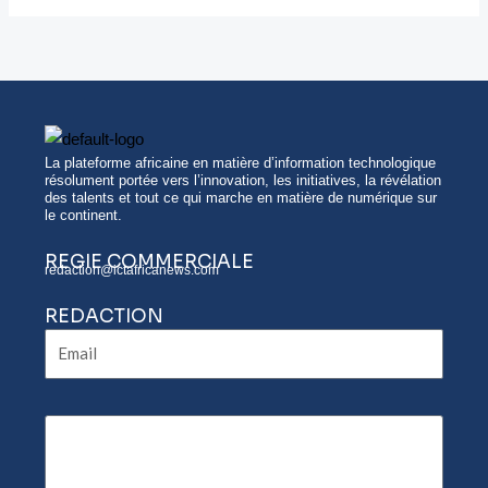
souveraineté
numérique
La plateforme africaine en matière d’information technologique
résolument portée vers l’innovation, les initiatives, la révélation
des talents et tout ce qui marche en matière de numérique sur
le continent.
REGIE COMMERCIALE
redaction@ictafricanews.com
REDACTION
Email