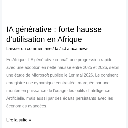
IA
générative
IA générative : forte hausse
:
forte
d’utilisation en Afrique
hausse
Laisser un commentaire
/
Ia
/
ict africa news
d’utilisation
En Afrique, l’IA générative connaît une progression rapide
en
avec une adoption en nette hausse entre 2025 et 2026, selon
Afrique
une étude de Microsoft publiée le 1er mai 2026. Le continent
enregistre une dynamique contrastée, marquée par une
montée en puissance de l’usage des outils d’Intelligence
Artificielle, mais aussi par des écarts persistants avec les
économies avancées.
Lire la suite »