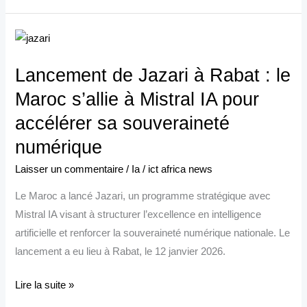
Lancement
de
Lancement de Jazari à Rabat : le
Jazari
à
Maroc s’allie à Mistral IA pour
Rabat
accélérer sa souveraineté
:
numérique
le
Maroc
Laisser un commentaire
/
Ia
/
ict africa news
s’allie
Le Maroc a lancé Jazari, un programme stratégique avec
à
Mistral IA visant à structurer l’excellence en intelligence
Mistral
artificielle et renforcer la souveraineté numérique nationale. Le
IA
lancement a eu lieu à Rabat, le 12 janvier 2026.
pour
accélérer
Lire la suite »
sa