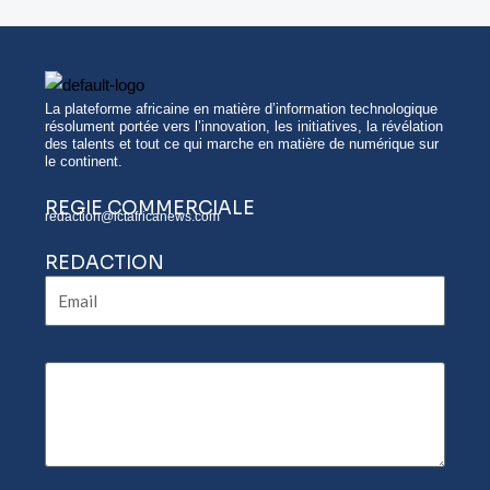
La plateforme africaine en matière d’information technologique
résolument portée vers l’innovation, les initiatives, la révélation
des talents et tout ce qui marche en matière de numérique sur
le continent.
REGIE COMMERCIALE
redaction@ictafricanews.com
REDACTION
Email