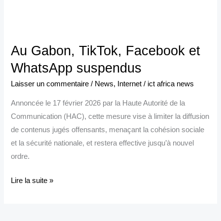
Au
Gabon,
Au Gabon, TikTok, Facebook et
TikTok,
Facebook
WhatsApp suspendus
et
Laisser un commentaire
/
News
,
Internet
/
ict africa news
WhatsApp
Annoncée le 17 février 2026 par la Haute Autorité de la
suspendus
Communication (HAC), cette mesure vise à limiter la diffusion
de contenus jugés offensants, menaçant la cohésion sociale
et la sécurité nationale, et restera effective jusqu’à nouvel
ordre.
Lire la suite »