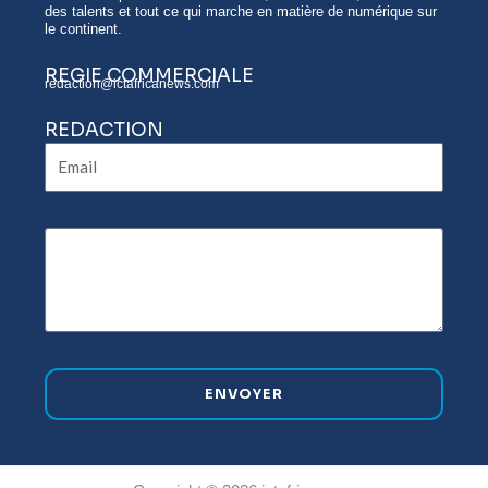
des talents et tout ce qui marche en matière de numérique sur
le continent.
REGIE COMMERCIALE
redaction@ictafricanews.com
REDACTION
Email
ENVOYER