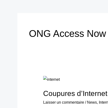
ONG Access Now
Coupures
d’Internet
Coupures d’Internet 
en
Afrique
Laisser un commentaire
/
News
,
Inter
: