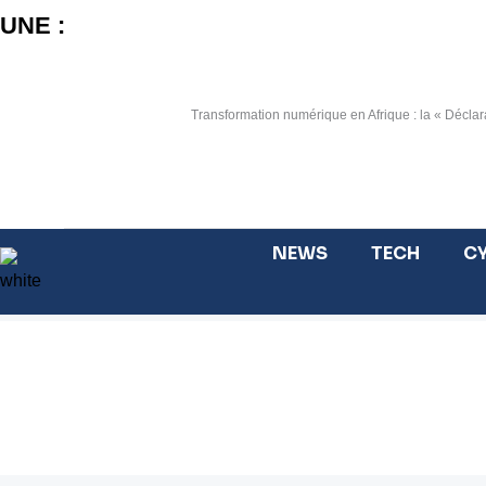
Aller
UNE :
au
contenu
Transformation numérique en Afrique : la « Déclara
NEWS
TECH
CY