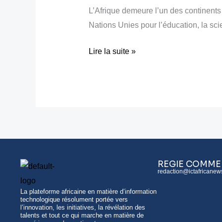
L’Afrique demeure l’un des continents 
quand
Nations Unies pour l’éducation, la sci
la
sécurité
Lire la suite »
freine
le
numérique
REGIE COMME
redaction@ictafricanew
La plateforme africaine en matière d’information
technologique résolument portée vers
l’innovation, les initiatives, la révélation des
talents et tout ce qui marche en matière de