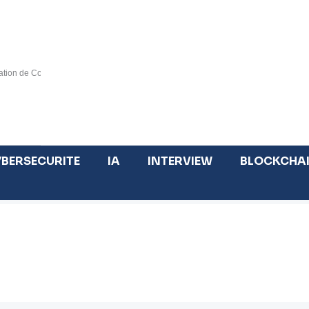
tion de Cotonou », catalyseur d’un marché régional inclusif d’ici 2030
Tout savoir sur la blockchain publique et blockcha
BERSECURITE
IA
INTERVIEW
BLOCKCHA