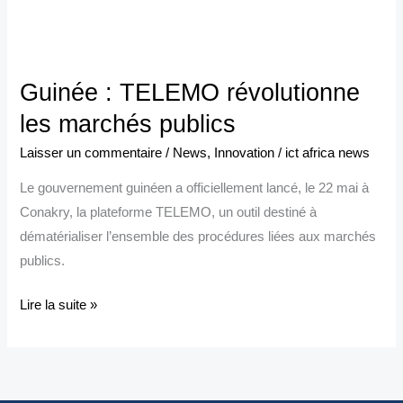
Guinée
:
Guinée : TELEMO révolutionne
TELEMO
révolutionne
les marchés publics
les
Laisser un commentaire
/
News
,
Innovation
/
ict africa news
marchés
Le gouvernement guinéen a officiellement lancé, le 22 mai à
publics
Conakry, la plateforme TELEMO, un outil destiné à
dématérialiser l’ensemble des procédures liées aux marchés
publics.
Lire la suite »