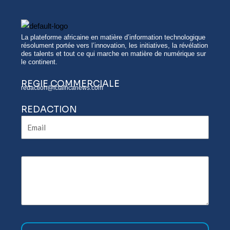
La plateforme africaine en matière d’information technologique
résolument portée vers l’innovation, les initiatives, la révélation
des talents et tout ce qui marche en matière de numérique sur
le continent.
REGIE COMMERCIALE
redaction@ictafricanews.com
REDACTION
Email