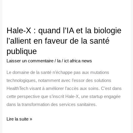
Hale-
X :
Hale-X : quand l’IA et la biologie
quand
l’IA
l’allient en faveur de la santé
et
publique
la
Laisser un commentaire
/
Ia
/
ict africa news
biologie
l’allient
Le domaine de la santé n’échappe pas aux mutations
en
technologiques, notamment avec l’essor des solutions
faveur
HealthTech visant à améliorer l’accès aux soins. C’est dans
de
cette perspective que s’inscrit Hale-X, une startup engagée
la
dans la transformation des services sanitaires.
santé
publique
Lire la suite »