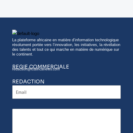
La plateforme africaine en matière d’information technologique
résolument portée vers l’innovation, les initiatives, la révélation
des talents et tout ce qui marche en matière de numérique sur
le continent.
REGIE COMMERCIALE
redaction@ictafricanews.com
REDACTION
Email