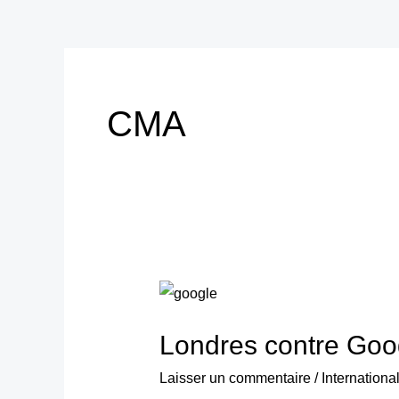
CMA
Londres
contre
Londres contre Googl
Google
:
Laisser un commentaire
/
Internationa
les