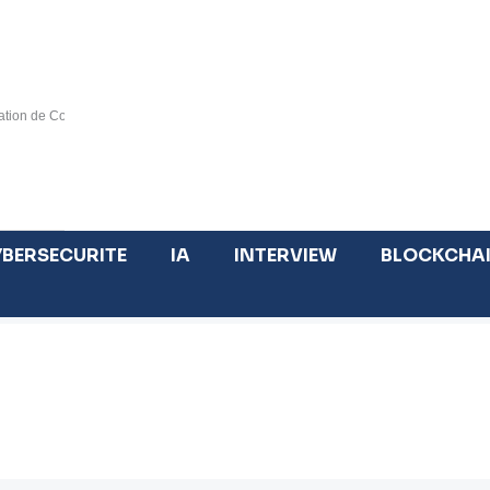
tion de Cotonou », catalyseur d’un marché régional inclusif d’ici 2030
Tout savoir sur la blockchain publique et blockcha
BERSECURITE
IA
INTERVIEW
BLOCKCHA