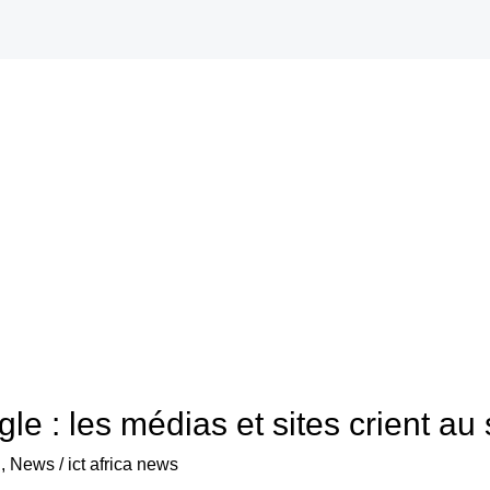
e : les médias et sites crient au
l
,
News
/
ict africa news