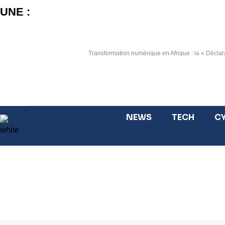
Aller
UNE :
au
contenu
Transformation numérique en Afrique : la « Déclara
NEWS
TECH
CY