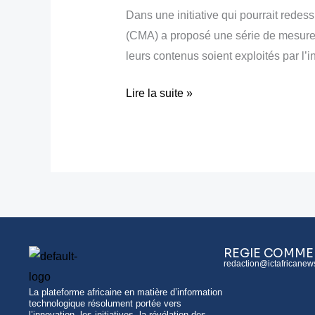
Dans une initiative qui pourrait redes
médias
(CMA) a proposé une série de mesures 
et
leurs contenus soient exploités par l’in
sites
crient
Lire la suite »
au
scandale
REGIE COMME
redaction@ictafricanew
La plateforme africaine en matière d’information
technologique résolument portée vers
l’innovation, les initiatives, la révélation des