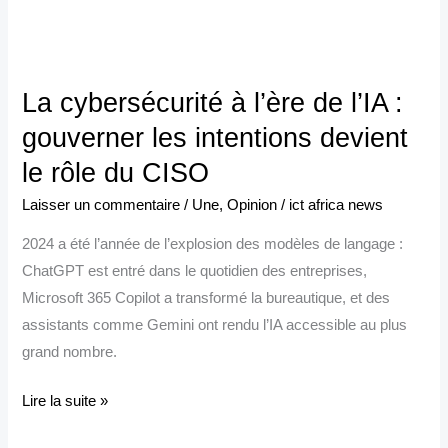
La
cybersécurité
La cybersécurité à l’ère de l’IA :
à
l’ère
gouverner les intentions devient
de
le rôle du CISO
l’IA
Laisser un commentaire
/
Une
,
Opinion
/
ict africa news
:
gouverner
2024 a été l’année de l’explosion des modèles de langage :
les
ChatGPT est entré dans le quotidien des entreprises,
intentions
Microsoft 365 Copilot a transformé la bureautique, et des
devient
assistants comme Gemini ont rendu l’IA accessible au plus
le
grand nombre.
rôle
du
Lire la suite »
CISO