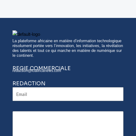
La plateforme africaine en matière d’information technologique
résolument portée vers l’innovation, les initiatives, la révélation
des talents et tout ce qui marche en matière de numérique sur
le continent.
REGIE COMMERCIALE
redaction@ictafricanews.com
REDACTION
Email