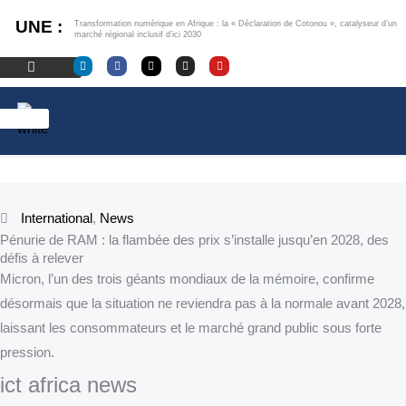
Aller
UNE :
Transformation numérique en Afrique : la « Déclaration de Cotonou », catalyseur d’un
au
marché régional inclusif d’ici 2030
contenu
L
F
X
I
Y
i
a
-
n
o
n
c
t
s
u
k
e
w
t
t
e
b
i
a
u
d
o
t
g
b
i
o
t
r
e
n
k
e
a
r
m
International
,
News
Pénurie de RAM : la flambée des prix s’installe jusqu’en 2028, des
défis à relever
Micron, l’un des trois géants mondiaux de la mémoire, confirme
désormais que la situation ne reviendra pas à la normale avant 2028,
laissant les consommateurs et le marché grand public sous forte
pression.
ict africa news