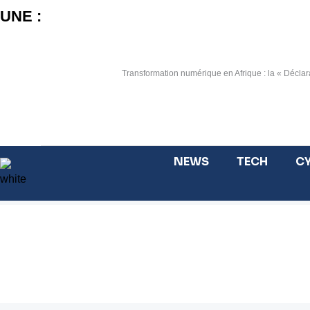
Aller
UNE :
au
contenu
Transformation numérique en Afrique : la « Déclara
NEWS
TECH
CY