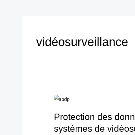
vidéosurveillance
Protection
des
Protection des donné
données
:
systèmes de vidéosu
l’APDP