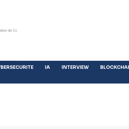
tion de Cotonou », catalyseur d’un marché régional inclusif d’ici 2030
Tout savoir sur la blockchain publique et blockcha
BERSECURITE
IA
INTERVIEW
BLOCKCHA