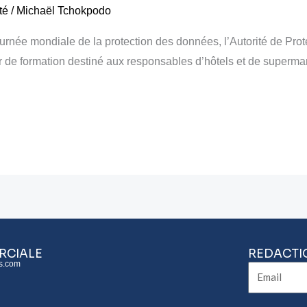
té
/
Michaël Tchokpodo
Journée mondiale de la protection des données, l’Autorité de P
r de formation destiné aux responsables d’hôtels et de superma
RCIALE
REDACTI
s.com
Email