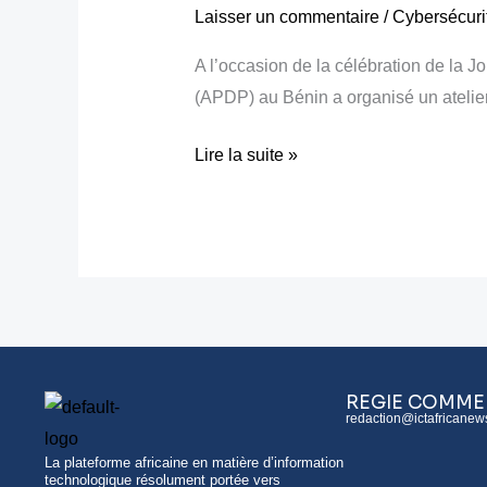
Laisser un commentaire
/
Cybersécuri
alerte
et
A l’occasion de la célébration de la 
appelle
(APDP) au Bénin a organisé un atelie
à
la
Lire la suite »
régulation
des
systèmes
de
vidéosurveillance
REGIE COMME
redaction@ictafricanew
La plateforme africaine en matière d’information
technologique résolument portée vers