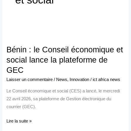
Bénin :
le
Bénin : le Conseil économique et
Conseil
économique
social lance la plateforme de
et
GEC
social
Laisser un commentaire
/
News
,
Innovation
/
ict africa news
lance
la
Le Conseil économique et social (CES) a lancé, le mercredi
plateforme
22 avril 2026, sa plateforme de Gestion électronique du
de
courrier (GEC).
GEC
Lire la suite »