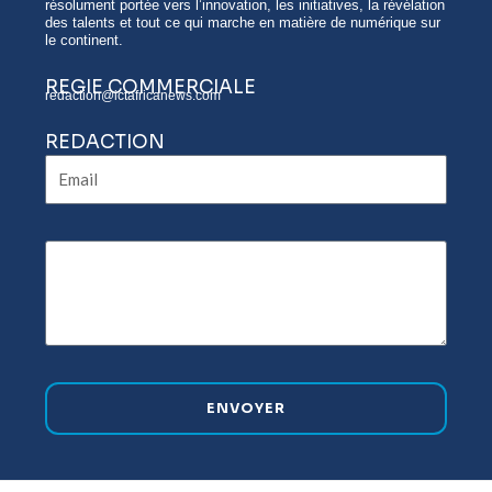
résolument portée vers l’innovation, les initiatives, la révélation
des talents et tout ce qui marche en matière de numérique sur
le continent.
REGIE COMMERCIALE
redaction@ictafricanews.com
REDACTION
Email
ENVOYER